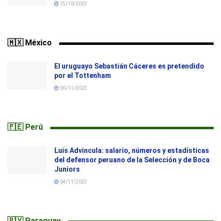
15/10/2023
🇲🇽 México
El uruguayo Sebastián Cáceres es pretendido
por el Tottenham
06/11/2023
🇵🇪 Perú
Luis Advincula: salario, números y estadísticas
del defensor peruano de la Selección y de Boca
Juniors
04/11/2023
🇵🇾 Paraguay