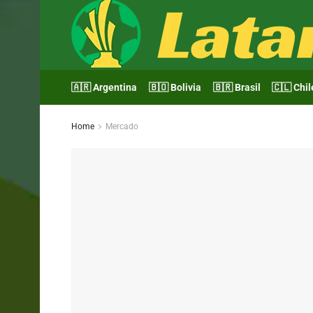
🇦🇷 Argentina
🇧🇴 Bolivia
🇧🇷 Brasil
🇨🇱 Chil
Home
Mercado