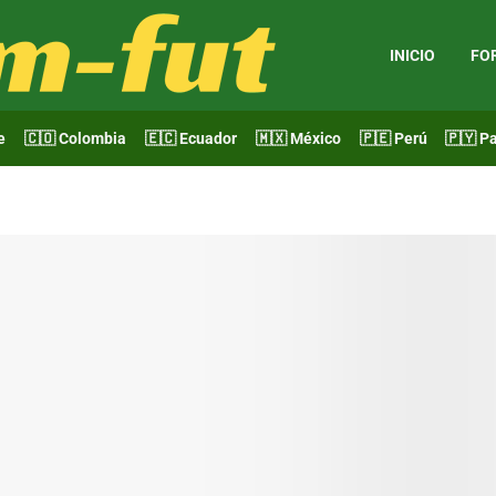
INICIO
FO
e
🇨🇴 Colombia
🇪🇨 Ecuador
🇲🇽 México
🇵🇪 Perú
🇵🇾 P