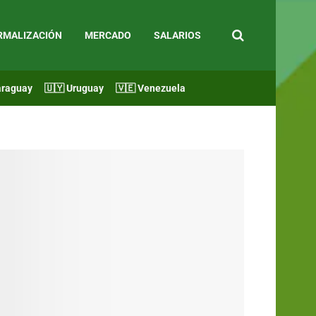
RMALIZACIÓN
MERCADO
SALARIOS
araguay
🇺🇾 Uruguay
🇻🇪 Venezuela