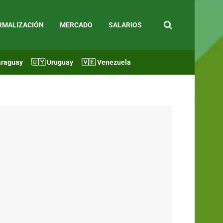
RMALIZACIÓN
MERCADO
SALARIOS
araguay
🇺🇾 Uruguay
🇻🇪 Venezuela