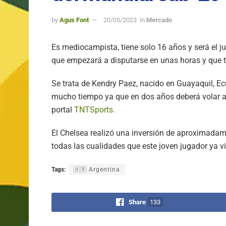
by
Agus Font
20/05/2023
in
Mercado
Es mediocampista, tiene solo 16 años y será el 
que empezará a disputarse en unas horas y que ti
Se trata de Kendry Paez, nacido en Guayaquil, Ec
mucho tiempo ya que en dos años deberá volar a I
portal
TNTSports.
El Chelsea realizó una inversión de aproximadame
todas las cualidades que este joven jugador ya 
Tags:
🇦🇷 Argentina
Share
133