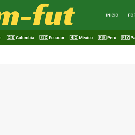
INICIO
FO
e
🇨🇴 Colombia
🇪🇨 Ecuador
🇲🇽 México
🇵🇪 Perú
🇵🇾 P