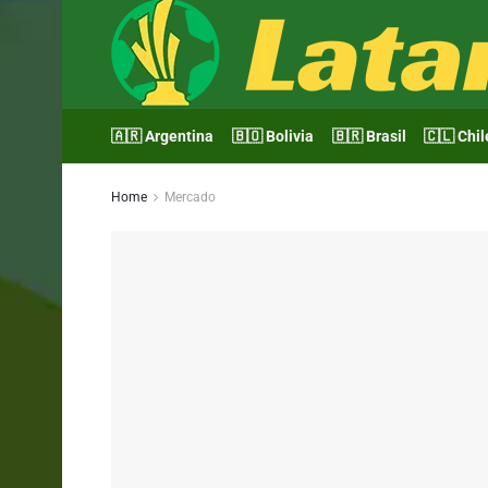
🇦🇷 Argentina
🇧🇴 Bolivia
🇧🇷 Brasil
🇨🇱 Chil
Home
Mercado