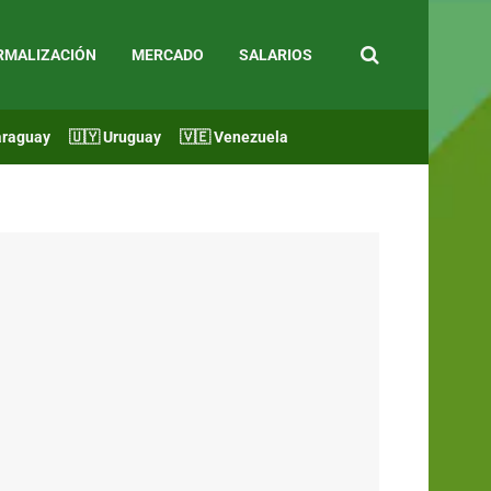
RMALIZACIÓN
MERCADO
SALARIOS
araguay
🇺🇾 Uruguay
🇻🇪 Venezuela