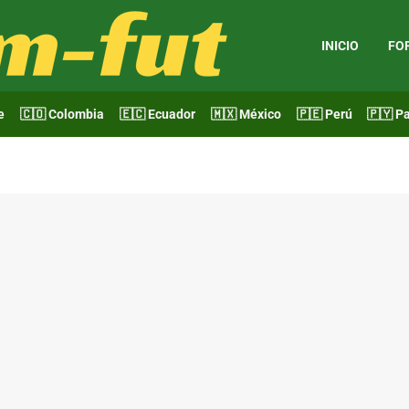
INICIO
FO
e
🇨🇴 Colombia
🇪🇨 Ecuador
🇲🇽 México
🇵🇪 Perú
🇵🇾 P