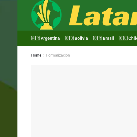
🇦🇷 Argentina
🇧🇴 Bolivia
🇧🇷 Brasil
🇨🇱 Chil
Home
Formalización