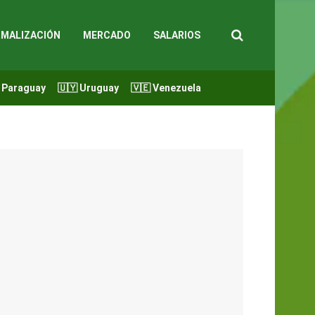
MALIZACIÓN
MERCADO
SALARIOS
 Paraguay
🇺🇾 Uruguay
🇻🇪 Venezuela