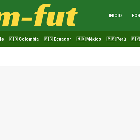
INICIO
FOR
le
🇨🇴 Colombia
🇪🇨 Ecuador
🇲🇽 México
🇵🇪 Perú
🇵