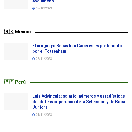
Avellaneda
15/10/2023
🇲🇽 México
El uruguayo Sebastián Cáceres es pretendido
por el Tottenham
06/11/2023
🇵🇪 Perú
Luis Advincula: salario, números y estadísticas
del defensor peruano de la Selección y de Boca
Juniors
04/11/2023