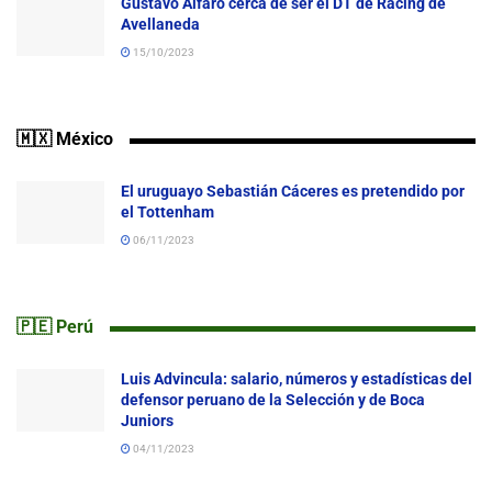
Gustavo Alfaro cerca de ser el DT de Racing de
Avellaneda
15/10/2023
🇲🇽 México
El uruguayo Sebastián Cáceres es pretendido por
el Tottenham
06/11/2023
🇵🇪 Perú
Luis Advincula: salario, números y estadísticas del
defensor peruano de la Selección y de Boca
Juniors
04/11/2023